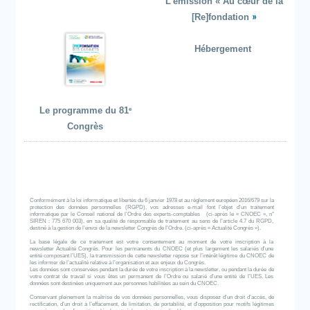
L’émission « Au cœur de la
[Re]fondation
»
Hébergement
e
Le programme du 81
Congrès
Conformément à la loi informatique et libertés du 6 janvier 1978 et au règlement européen 2016/679 sur la
protection des données personnelles (RGPD), vos adresses e-mail font l’objet d’un traitement
informatique par le Conseil national de l’Ordre des experts-comptables (ci-après le « CNOEC », n°
SIREN : 775 670 003), en sa qualité de responsable de traitement au sens de l’article 4.7 du RGPD,
destiné à la gestion de l’envoi de la newsletter Congrès de l'Ordre. (ci-après « Actualité Congrès »).
La base légale de ce traitement est votre consentement au moment de votre inscription à la
newsletter Actualité Congrès. Pour les permanents du CNOEC (et plus largement les salariés d’une
entité composant l’UES), la transmission de cette newsletter repose sur l’intérêt légitime du CNOEC de
les informer de l’actualité relative à l’organisation et aux enjeux du Congrès.
Les données sont conservées pendant la durée de votre inscription à la newsletter, ou pendant la durée de
votre contrat de travail si vous êtes un permanent de l’Ordre ou salarié d’une entité de l’UES. Les
données sont destinées uniquement aux personnes habilitées au sein du CNOEC.
Conservant pleinement la maîtrise de vos données personnelles, vous disposez d’un droit d’accès, de
rectification, d’un droit à l’effacement, de limitation, de portabilité, et d'opposition pour motifs légitimes