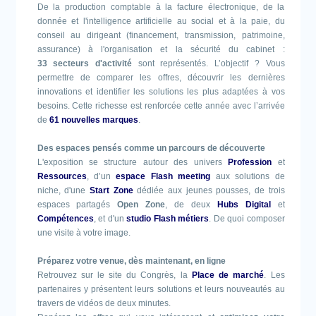
De la production comptable à la facture électronique, de la
donnée et l'intelligence artificielle au social et à la paie, du
conseil au dirigeant (financement, transmission, patrimoine,
assurance) à l'organisation et la sécurité du cabinet :
33 secteurs d'activité
sont représentés. L’objectif ? Vous
permettre de comparer les offres, découvrir les dernières
innovations et identifier les solutions les plus adaptées à vos
besoins. Cette richesse est renforcée cette année avec l’arrivée
de
61 nouvelles marques
.
Des espaces pensés comme un parcours de découverte
L'exposition se structure autour des univers
Profession
et
Ressources
, d’un
espace Flash meeting
aux solutions de
niche, d'une
Start Zone
dédiée aux jeunes pousses, de trois
espaces partagés
Open Zone
, de deux
Hubs Digital
et
Compétences
, et d'un
studio Flash métiers
. De quoi composer
une visite à votre image.
Préparez votre venue, dès maintenant, en ligne
Retrouvez sur le site du Congrès, la
Place de marché
. Les
partenaires y présentent leurs solutions et leurs nouveautés au
travers de vidéos de deux minutes.