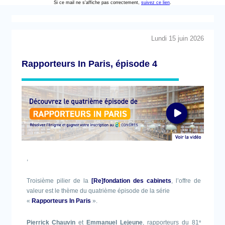
Si ce mail ne s'affiche pas correctement,
suivez ce lien
.
Lundi 15 juin 2026
Rapporteurs In Paris, épisode 4
,
Troisième pilier de la
[Re]fondation des cabinets
, l’offre de
valeur est le thème du quatrième épisode de la série
«
Rapporteurs In Paris
».
e
Pierrick Chauvin
et
Emmanuel Lejeune
, rapporteurs du 81