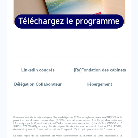
LinkedIn congrès
[Re]Fondation des cabinets
Délégation Collaborateur
Hébergement
Conformément à la loi informatique et libertés du 6 janvier 1978 et au règlement européen 2016/679 sur la
protection des données personnelles (RGPD), vos adresses e-mail font l’objet d’un traitement
informatique par le Conseil national de l’Ordre des experts-comptables (ci-après le « CNOEC », n°
SIREN : 775 670 003), en sa qualité de responsable de traitement au sens de l’article 4.7 du RGPD,
destiné à la gestion de l’envoi de la newsletter Congrès de l'Ordre. (ci-après « Actualité Congrès »).
La base légale de ce traitement est votre consentement au moment de votre inscription à la