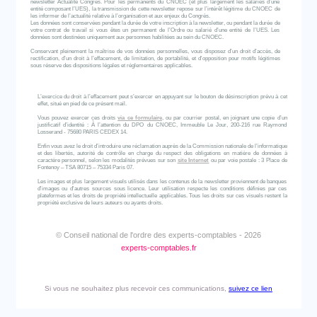
newsletter Actualité Congrès. Pour les permanents du CNOEC (et plus largement les salariés d’une
entité composant l’UES), la transmission de cette newsletter repose sur l’intérêt légitime du CNOEC de
les informer de l’actualité relative à l’organisation et aux enjeux du Congrès.
Les données sont conservées pendant la durée de votre inscription à la newsletter, ou pendant la durée de
votre contrat de travail si vous êtes un permanent de l’Ordre ou salarié d’une entité de l’UES. Les
données sont destinées uniquement aux personnes habilitées au sein du CNOEC.
Conservant pleinement la maîtrise de vos données personnelles, vous disposez d’un droit d’accès, de
rectification, d’un droit à l’effacement, de limitation, de portabilité, et d'opposition pour motifs légitimes
sous réserve des dispositions légales et réglementaires applicables.
L’exercice du droit à l’effacement peut s’exercer en appuyant sur le bouton de désinscription prévu à cet
effet, situé en pied de ce présent mail.
Vous pouvez exercer ces droits
via ce formulaire
, ou par courrier postal, en joignant une copie d’un
justificatif d’identité : À l’attention du DPO du CNOEC, Immeuble Le Jour, 200-216 rue Raymond
Losserand - 75680 PARIS CEDEX 14.
Enfin vous avez le droit d’introduire une réclamation auprès de la Commission nationale de l’informatique
et des libertés, autorité de contrôle en charge du respect des obligations en matière de données à
caractère personnel, selon les modalités prévues sur son
site Internet
ou par voie postale : 3 Place de
Fontenoy – TSA 80715 – 75334 Paris 07.
Les images et plus largement visuels utilisés dans les contenus de la newsletter proviennent de banques
d'images ou d'autres sources sous licence. Leur utilisation respecte les conditions définies par ces
plateformes et les droits de propriété intellectuelle applicables. Tous les droits sur ces visuels restent la
propriété exclusive de leurs auteurs ou ayants droits.
© Conseil national de l'ordre des experts-comptables - 2026
experts-comptables.fr
Si vous ne souhaitez plus recevoir ces communications,
suivez ce lien